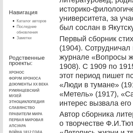
историко-филологич
Навигация
университета, за уча
Каталог авторов
был сослан в Якутск
Последние
обновления
Первый сборник стих
Заметки
(1904). Сотрудничал
журнале «Вопросы ж
Родственные
проекты:
1908). С 1909 по 191
ХРОНОС
этот период пишет п
ФОРУМ ХРОНОСА
«Люди в тумане» (19
ДОКУМЕНТЫ XX ВЕКА
РУМЯНЦЕВСКИЙ
«Метель» (1917), «С
МУЗЕЙ
интерес вызвала его
ЭТНОЦИКЛОПЕДИЯ
СЛАВЯНСТВО
Автор сборника лите
ПРАВИТЕЛИ МИРА
ПЕРВАЯ МИРОВАЯ
о творчестве Ф.И.Тю
АПСУАРА
«Летопись жизни и т
ВОЙНА 1812 ГОДА